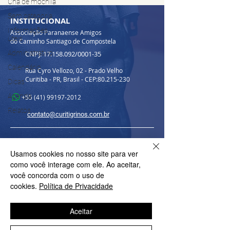
Chá de mochila
Sem categoria
INSTITUCIONAL
Informações
Associação Paranaense Amigos
úteis
do Caminho Santiago de Compostela
Administrativo
CNPJ:
17.158.092
/0001-35
Calendário
Rua Cyro Vellozo, 02 - Prado Velho
Curitiba - PR, Brasil - CEP:
80.215-230
Dicas
Agenda
+55 (41) 99197-2012
Relatos
​contato@curitigrinos.com.br
FORMAS DE PAGAMENTO
Usamos cookies no nosso site para ver
como você interage com ele. Ao aceitar,
você concorda com o uso de
EXPEDIENTE
©
cookies.
Política de Privacidade
2ª a 6ª Feira das 13h30 às 17h
AJUDA E SUPORTE
Aceitar
Política de Privacidade