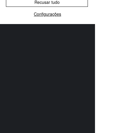
Política de Cancelamento
Recusar tudo
ASSINE NOSSA NEWSLETTER
Configurações
SELECT LANGUAGE
▼
WhatsApp
Instagram
Associe-se
>
© Copyright• 2026 • Associação Paranaense Amigos
do Caminho de Santiago de Compostela
Parceiro de Tecnologia