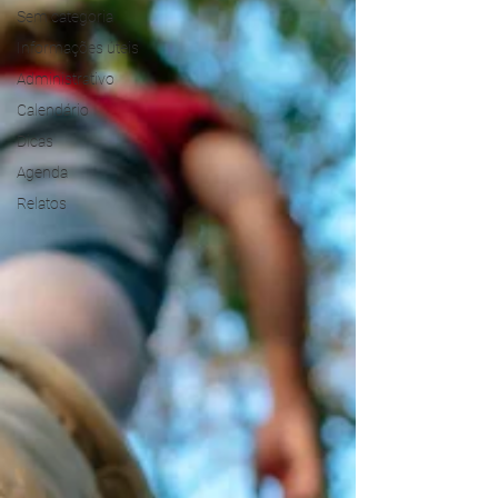
Sem categoria
Informações úteis
Administrativo
Calendário
Dicas
Agenda
Relatos