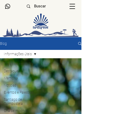
Blog
Informações úteis
Todos os posts
Destaques
Memória
Notícias
Eventos e Palestras
Santiago de
Compostela
Chá de mochila