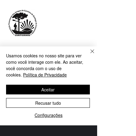
Diretoria dos Curitigrinos Associação 
Usamos cookies no nosso site para ver
Paranaense dos Amigos do Caminho de 
como você interage com ele. Ao aceitar,
Santiago de Compostela
você concorda com o uso de
cookies.
Política de Privacidade
Aceitar
Compartilhe nosso Evento
Recusar tudo
Facebook
X (Twitter)
WhatsApp
LinkedIn
Pinterest
Copiar link
Configurações
SELECT LANGUAGE
▼
WhatsApp
Instagram
Associe-se
INSTITUCIONAL
Associação Paranaense Amigos