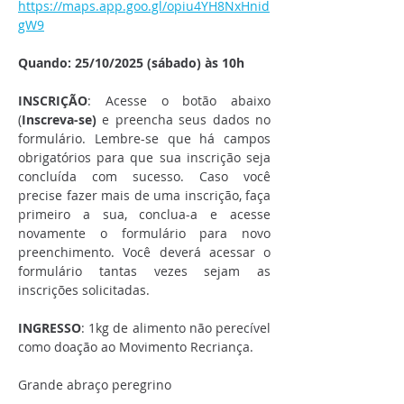
https://maps.app.goo.gl/opiu4YH8NxHnid
gW9
Quando:
25/10/2025 (sábado) às 10h
INSCRIÇÃO
: Acesse o botão abaixo 
(
Inscreva-se)
 e preencha seus dados no 
formulário. Lembre-se que há campos 
obrigatórios para que sua inscrição seja 
concluída com sucesso. Caso você 
precise fazer mais de uma inscrição, faça 
primeiro a sua, conclua-a e acesse 
novamente o formulário para novo 
preenchimento. Você deverá acessar o 
formulário tantas vezes sejam as 
inscrições solicitadas. 
INGRESSO
: 1kg de alimento não perecível 
como doação ao Movimento Recriança.
Grande abraço peregrino