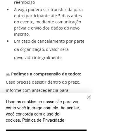
reembolso
A vaga poderá ser transferida para 
outro participante até 5 dias antes 
do evento, mediante comunicação 
prévia e envio dos dados do novo 
inscrito.
Em caso de cancelamento por parte 
da organização, o valor será 
devolvido integralmente
🙏 
Pedimos a compreensão de todos:
Caso precise desistir dentro do prazo, 
informe com antecedência para 
oportunizar a participação de outro 
Usamos cookies no nosso site para ver
peregrino.
como você interage com ele. Ao aceitar,
você concorda com o uso de
cookies.
Política de Privacidade
⚠️ 
Importante
: