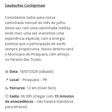
Saudações Curitigrinas!
Convidamos todos para nossa 
caminhada mensal do mês de julho. 
Desta vez com uma caminhada inédita, 
onde mais uma vez viveremos uma 
experiência especial, com a energia 
positiva que a participação de vocês 
sempre proporciona. Nosso destino será 
o Município de Piraquara, com almoço 
no Paraíso das Trutas.
📅 
Data
: 18/07/2026 (sábado)
📍 
Local
: : Piraquara – PR
🥾 
Percurso
: 12 km (nível fácil)
🕕 
Saída
: 06:30h (chegar com 
15 minutos 
de antecedência
 – não haverá tolerância 
para atrasos)